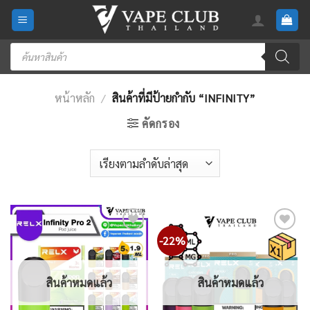
Skip
to
content
Products
search
หน้าหลัก
/
สินค้าที่มีป้ายกำกับ “INFINITY”
คัดกรอง
-22%
Add
Add
to
to
wishlist
wishlist
สินค้าหมดแล้ว
สินค้าหมดแล้ว