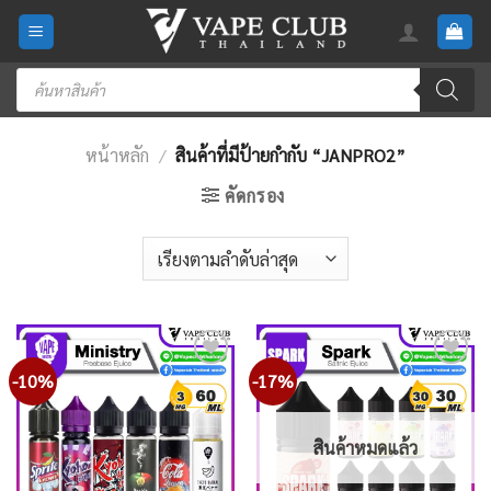
Skip
to
content
Products
search
หน้าหลัก
/
สินค้าที่มีป้ายกำกับ “JANPRO2”
คัดกรอง
-10%
-17%
Add
Add
to
to
wishlist
wishlist
สินค้าหมดแล้ว