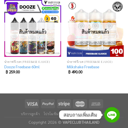
Add
Add
to
to
wishlist
wishlist
สินค้าหมดแล้ว
สินค้าหมดแล้ว
น้ำยาฟรีเบส (FREEBASE EJUICE)
น้ำยาฟรีเบส (FREEBASE EJUICE)
Dooze Freebase 60ml
Milkshake Freebase
฿
259.00
฿
490.00
บริการลูกค้า
โปรโมชัน
ข่าวและบทความ
ติดต่อเรา
สอบถามเพิ่มเติม
Copyright 2026 ©
VAPECLUBTHAILAND