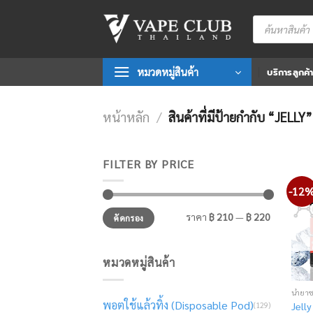
Skip
Products
to
search
content
หมวดหมู่สินค้า
บริการลูกค้
หน้าหลัก
/
สินค้าที่มีป้ายกำกับ “JELLY”
FILTER BY PRICE
-12
ราคา
ราคา
ราคา
฿ 210
—
฿ 220
คัดกรอง
ต่ำ
สูงสุด
สุด
หมวดหมู่สินค้า
น้ำยา
พอตใช้แล้วทิ้ง (Disposable Pod)
(129)
Jelly