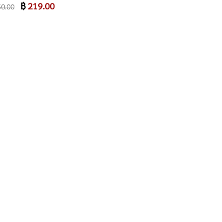
Original
฿
219.00
Current
0.00
price
price
was:
is:
฿ 250.00.
฿ 219.00.