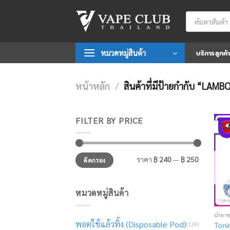
Skip
Products
to
search
content
หมวดหมู่สินค้า
บริการลูกค้
หน้าหลัก
/
สินค้าที่มีป้ายกำกับ “LAM
FILTER BY PRICE
ราคา
ราคา
ราคา
฿ 240
—
฿ 250
คัดกรอง
ต่ำ
สูงสุด
สุด
หมวดหมู่สินค้า
น้ำยา
พอตใช้แล้วทิ้ง (Disposable Pod)
(129)
Toni