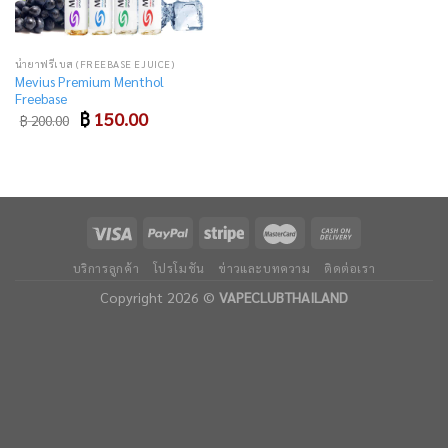
น้ำยาฟรีเบส (FREEBASE EJUICE)
Mevius Premium Menthol
Freebase
Original
Current
฿
150.00
฿
200.00
price
price
was:
is:
฿ 200.00.
฿ 150.00.
บริการลูกค้า
โปรโมชัน
ข่าวและบทความ
ติดต่อเรา
Copyright 2026 ©
VAPECLUBTHAILAND