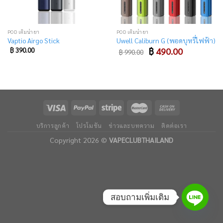
POD เติมน้ำยา
POD เติมน้ำยา
Vaptio Airgo Stick
Uwell Caliburn G (พอดบุหรี่ไฟฟ้า)
Original
Current
฿
390.00
฿
490.00
฿
990.00
price
price
was:
is:
฿ 990.00.
฿ 490.00.
บริการลูกค้า
โปรโมชัน
ข่าวและบทความ
ติดต่อเรา
Copyright 2026 ©
VAPECLUBTHAILAND
สอบถามเพิ่มเติม