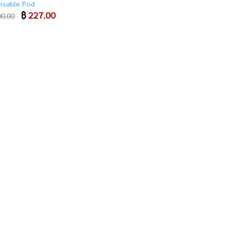
osable Pod
Original
฿
227.00
Current
0.00
price
price
was:
is:
฿ 300.00.
฿ 227.00.