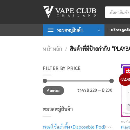
Skip
Products
to
search
content
หมวดหมู่สินค้า
บริการลูกค้
หน้าหลัก
/
สินค้าที่มีป้ายกำกับ “PLAY
FILTER BY PRICE
-24
ราคา
ราคา
ราคา
฿ 220
—
฿ 230
คัดกรอง
ต่ำ
สูงสุด
สุด
หมวดหมู่สินค้า
พอตใช
พอตใช้แล้วทิ้ง (Disposable Pod)
Play
(129)