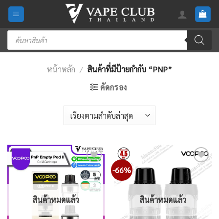
Skip
to
content
Products
search
หน้าหลัก
/
สินค้าที่มีป้ายกำกับ “PNP”
คัดกรอง
-66%
Add
Add
to
to
wishlist
wishlist
สินค้าหมดแล้ว
สินค้าหมดแล้ว