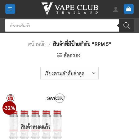
Skip
to
content
Products
search
หน้าหลัก
/
สินค้าที่มีป้ายกำกับ “RPM 5”
คัดกรอง
-32%
Add
to
wishlist
สินค้าหมดแล้ว