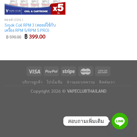
คอยล์ (COIL)
Smok Coil RPM 3 (คอยล์ใช้กับ
เครื่อง RPM 5/RPM 5 PRO)
Original
Current
฿
399.00
฿
590.00
price
price
was:
is:
฿ 590.00.
฿ 399.00.
บริการลูกค้า
โปรโมชัน
ข่าวและบทความ
ติดต่อเรา
Copyright 2026 ©
VAPECLUBTHAILAND
สอบถามเพิ่มเติม