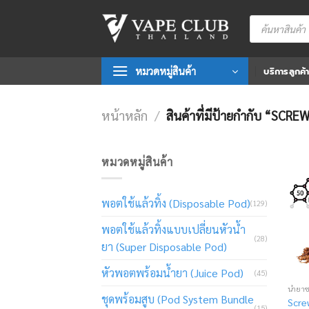
Skip
Products
to
search
content
หมวดหมู่สินค้า
บริการลูกค้
หน้าหลัก
/
สินค้าที่มีป้ายกำกับ “SCR
หมวดหมู่สินค้า
พอตใช้แล้วทิ้ง (Disposable Pod)
(129)
พอตใช้แล้วทิ้งแบบเปลี่ยนหัวน้ำ
(28)
ยา (Super Disposable Pod)
หัวพอตพร้อมน้ำยา (Juice Pod)
(45)
น้ำยา
ชุดพร้อมสูบ (Pod System Bundle
Scre
(15)