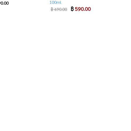
100ml
0.00
Original
฿
590.00
Current
฿
690.00
price
price
was:
is:
฿ 690.00.
฿ 590.00.