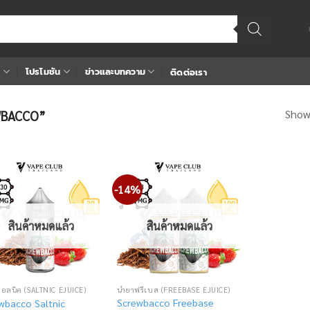
า
โปรโมชัน
ข่าวและบทความ
ติดต่อเรา
Showi
EWBACCO”
-14%
Add
Add
to
to
wishlist
wishlist
สินค้าหมดแล้ว
สินค้าหมดแล้ว
ซอลนิค (SALTNIC EJUICE)
น้ำยาฟรีเบส (FREEBASE EJUICE)
Screwbacco Freebase
wbacco Saltnic