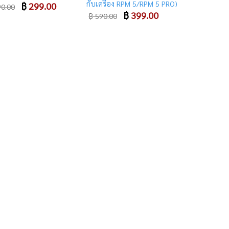
กับเครื่อง RPM 5/RPM 5 PRO)
Original
฿
299.00
Current
0.00
price
price
Original
฿
399.00
Current
฿
590.00
was:
is:
price
price
฿ 590.00.
฿ 299.00.
was:
is:
฿ 590.00.
฿ 399.00.