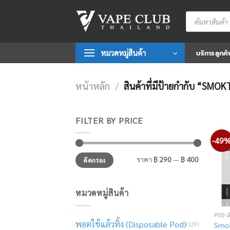
Skip
Products
to
search
content
หมวดหมู่สินค้า
บริการลูกค้
หน้าหลัก
/
สินค้าที่มีป้ายกำกับ “SMO
FILTER BY PRICE
-49
ราคา
ราคา
ราคา
฿ 290
—
฿ 400
คัดกรอง
ต่ำ
สูงสุด
สุด
หมวดหมู่สินค้า
POD เ
พอตใช้แล้วทิ้ง (Disposable Pod)
(129)
Smok