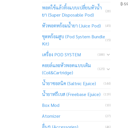
฿
59
พอตใช้แล้วทิ้งแบบเปลี่ยนหัวน้ำ
(28)
ยา (Super Disposable Pod)
หัวพอตพร้อมน้ำยา (Juice Pod)
(45)
ชุดพร้อมสูบ (Pod System Bundle
(15)
Kit)
เครื่อง POD SYSTEM
(188)
คอยล์และหัวพอตแบบเติม
(125)
(Coil&Cartridge)
น้ำยาซอลนิค (Saltnic Ejuice)
(144)
น้ำยาฟรีเบส (Freebase Ejuice)
(119)
Box Mod
(10)
Atomizer
(27)
อื่นๆ (Accessories)
(46)