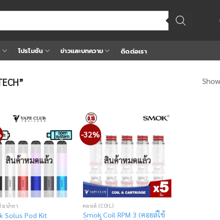
า
โปรโมชัน
ข่าวและบทความ
ติดต่อเรา
Showi
KTECH”
%
-32%
Add
Add
to
to
wishlist
wishlist
สินค้าหมดแล้ว
สินค้าหมดแล้ว
ติมน้ำยา
คอยล์ (COIL)
Smok Coil RPM 3 (คอยล์ใช้
 Solus Pod Kit