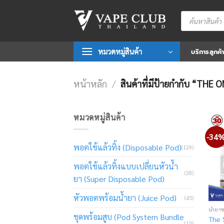
Skip
Products
to
search
content
หมวดหมู่สินค้า
บริการลูกค้
หน้าหลัก
/
สินค้าที่มีป้ายกำกับ “THE
หมวดหมู่สินค้า
-34
พอตใช้แล้วทิ้ง (Disposable Pod)
(129)
พอตใช้แล้วทิ้งแบบเปลี่ยนหัวน้ำ
(28)
ยา (Super Disposable Pod)
หัวพอตพร้อมน้ำยา (Juice Pod)
(45)
น้ำยา
ชุดพร้อมสูบ (Pod System Bundle
The 
(15)