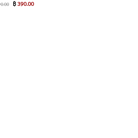
Original
฿
390.00
Current
0.00
price
price
was:
is:
฿ 590.00.
฿ 390.00.