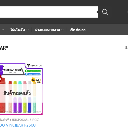
า
โปรโมชัน
ข่าวและบทความ
ติดต่อเรา
แ
BAR”
%
Add
to
wishlist
สินค้าหมดแล้ว
้แล้วทิ้ง (DISPOSABLE POD)
O VINCIBAR F2500