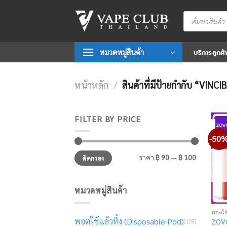
Skip
Products
to
search
content
หมวดหมู่สินค้า
บริการลูกค้
หน้าหลัก
/
สินค้าที่มีป้ายกำกับ “VINCI
FILTER BY PRICE
-50
ราคา
ราคา
ราคา
฿ 90
—
฿ 100
คัดกรอง
ต่ำ
สูงสุด
สุด
หมวดหมู่สินค้า
พอตใช
พอตใช้แล้วทิ้ง (Disposable Pod)
ZOVO
(129)