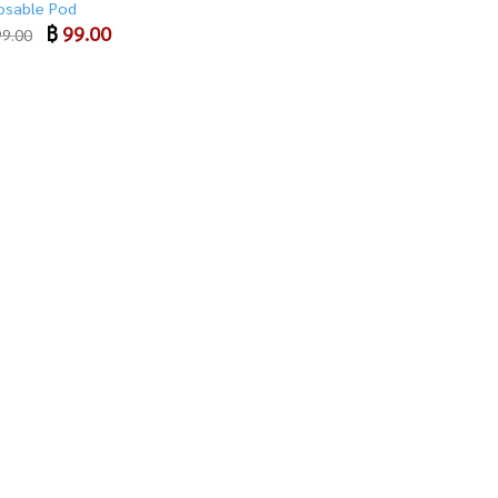
osable Pod
Original
฿
99.00
Current
9.00
price
price
was:
is:
฿ 199.00.
฿ 99.00.