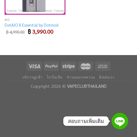
AIO
DotAIO X Essential by Dotmod
Original
Current
฿
3,990.00
฿
4,990.00
price
price
was:
is:
฿ 4,990.00.
฿ 3,990.00.
บริการลูกค้า
โปรโมชัน
ข่าวและบทความ
ติดต่อเรา
Copyright 2026 ©
VAPECLUBTHAILAND
สอบถามเพิ่มเติม