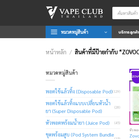
Skip
Products
to
search
content
หมวดหมู่สินค้า
บริการลูกค้
หน้าหลัก
/
สินค้าที่มีป้ายกำกับ “ZO
หมวดหมู่สินค้า
พอตใช้แล้วทิ้ง (Disposable Pod)
(129)
พอตใช้แล้วทิ้งแบบเปลี่ยนหัวน้ำ
(28)
ยา (Super Disposable Pod)
หัวพอตพร้อมน้ำยา (Juice Pod)
(45)
หัวพอ
ชุดพร้อมสูบ (Pod System Bundle
Zovo
(15)