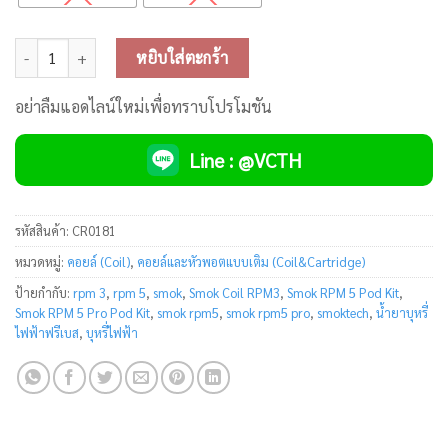
฿ 590.00.
฿ 399.00.
จำนวน Smok Coil RPM 3 (คอยล์ใช้กับเครื่อง RPM 5/RPM 5 PRO) ชิ้น
หยิบใส่ตะกร้า
อย่าลืมแอดไลน์ใหม่เพื่อทราบโปรโมชัน
Line : @VCTH
รหัสสินค้า:
CR0181
หมวดหมู่:
คอยล์ (Coil)
,
คอยล์และหัวพอตแบบเติม (Coil&Cartridge)
ป้ายกำกับ:
rpm 3
,
rpm 5
,
smok
,
Smok Coil RPM3
,
Smok RPM 5 Pod Kit
,
Smok RPM 5 Pro Pod Kit
,
smok rpm5
,
smok rpm5 pro
,
smoktech
,
น้ำยาบุหรี่
ไฟฟ้าฟรีเบส
,
บุหรี่ไฟฟ้า