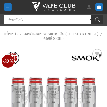
Skip
to
content
Products
search
หน้าหลัก
/
คอยล์และหัวพอตแบบเติม (COIL&CARTRIDGE)
/
คอยล์ (COIL)
-32%
Add
to
wishlist