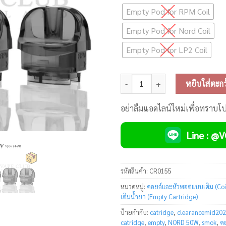
Empty Pod for RPM Coil
Empty Pod for Nord Coil
Empty Pod for LP2 Coil
จำนวน Smok Empty Pod Nord 50
หยิบใส่ตะกร
อย่าลืมแอดไลน์ใหม่เพื่อทราบโ
Line : @
รหัสสินค้า:
CR0155
หมวดหมู่:
คอยล์และหัวพอตแบบเติม (Coi
เติมน้ำยา (Empty Cartridge)
ป้ายกำกับ:
catridge
,
clearancemid20
catridge
,
empty
,
NORD 50W
,
smok
,
คอ