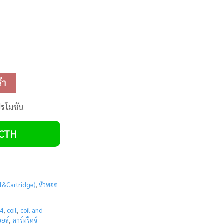
W ชิ้น
้า
ปรโมชัน
VCTH
l&Cartridge)
,
หัวพอต
24
,
coil
,
coil and
ยล์
,
คาร์ทริดจ์