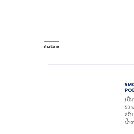
คำอธิบาย
SM
POD
เป็น
50 w
ครับ
น้ำย