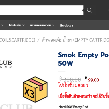
า
โปรโมชัน
ข่าวและบทความ
ติดต่อเรา
(COIL&CARTRIDGE)
/
หัวพอตเติมน้ำยา (EMPTY CARTRIDG
Smok Empty Po
50W
Add
to
wishlist
Original
Cur
300.00
฿
฿
99.00
price
pric
โปรโมชัน 1 แถม 1
was:
is:
฿ 300.00.
฿ 99
เมื่อซื้อสินค้าลงตะกร้า จะได้รับชิ้น
Nord 50W Empty Pod