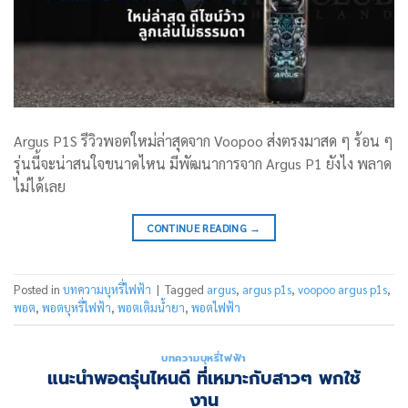
Argus P1S รีวิวพอตใหม่ล่าสุดจาก Voopoo ส่งตรงมาสด ๆ ร้อน ๆ
รุ่นนี้จะน่าสนใจขนาดไหน มีพัฒนาการจาก Argus P1 ยังไง พลาด
ไม่ได้เลย
CONTINUE READING
→
Posted in
บทความบุหรี่ไฟฟ้า
|
Tagged
argus
,
argus p1s
,
voopoo argus p1s
,
พอต
,
พอตบุหรี่ไฟฟ้า
,
พอตเติมน้ำยา
,
พอตไฟฟ้า
บทความบุหรี่ไฟฟ้า
แนะนำพอตรุ่นไหนดี ที่เหมาะกับสาวๆ พกใช้
งาน