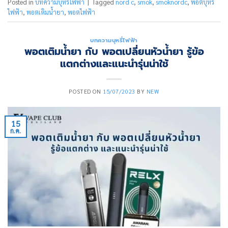
Posted in
บทความบุหรี่ไฟฟ้า
|
Tagged
nord c
,
smok
,
smoknordc
,
พอตบุหรี่
ไฟฟ้า
,
พอตเติมน้ำยา
,
พอตไฟฟ้า
บทความบุหรี่ไฟฟ้า
พอตเติมน้ำยา กับ พอตเปลี่ยนหัวน้ำยา รู้ข้อ
แตกต่างและแนะนำรุ่นน่าใช้
POSTED ON
15/07/2023
BY
NEW
15
ก.ค.