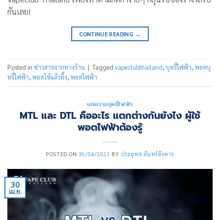
กันเลย!
CONTINUE READING
→
Posted in
ข่าวสารจากทางร้าน
|
Tagged
vapeclubthailand
,
บุหรี่ไฟฟ้า
,
พอตบุ
หรี่ไฟฟ้า
,
พอตใช้แล้วทิ้ง
,
พอตไฟฟ้า
บทความบุหรี่ไฟฟ้า
MTL และ DTL คืออะไร แตกต่างกันยังไง ผู้ใช้
พอตไฟฟ้าต้องรู้
POSTED ON
30/04/2023
BY
ประยุทธ จันทร์อังคาร
30
เม.ย.