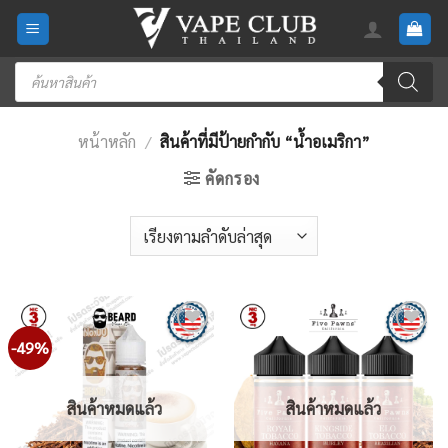
Skip
to
content
Products
search
หน้าหลัก
/
สินค้าที่มีป้ายกำกับ “น้ำอเมริกา”
คัดกรอง
-49%
Add
Add
to
to
wishlist
wishlist
สินค้าหมดแล้ว
สินค้าหมดแล้ว