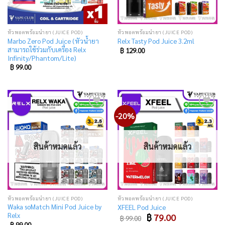
หัวพอตพร้อมน้ำยา (JUICE POD)
หัวพอตพร้อมน้ำยา (JUICE POD)
Marbo Zero Pod Juice (หัวน้ำยา
Relx Tasty Pod Juice 3.2ml
สามารถใช้ร่วมกับเครื่อง Relx
฿
129.00
Infinity/Phantom/Lite)
฿
99.00
-20%
Add
Add
to
to
wishlist
wishlist
สินค้าหมดแล้ว
สินค้าหมดแล้ว
หัวพอตพร้อมน้ำยา (JUICE POD)
หัวพอตพร้อมน้ำยา (JUICE POD)
Waka soMatch Mini Pod Juice by
XFEEL Pod Juice
Relx
Original
Current
฿
79.00
฿
99.00
price
price
฿
99.00