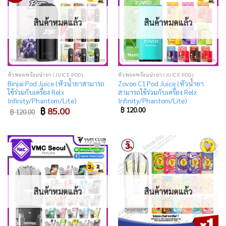
wishlist
wishlist
สินค้าหมดแล้ว
สินค้าหมดแล้ว
หัวพอตพร้อมน้ำยา (JUICE POD)
หัวพอตพร้อมน้ำยา (JUICE POD)
Binjai Pod Juice (หัวน้ำยาสามารถ
Zovoo C1 Pod Juice (หัวน้ำยา
ใช้ร่วมกับเครื่อง Relx
สามารถใช้ร่วมกับเครื่อง Relx
Infinity/Phantom/Lite)
Infinity/Phantom/Lite)
Original
Current
฿
85.00
฿
120.00
฿
120.00
price
price
was:
is:
฿ 120.00.
฿ 85.00.
Add
Add
to
to
wishlist
wishlist
สินค้าหมดแล้ว
สินค้าหมดแล้ว