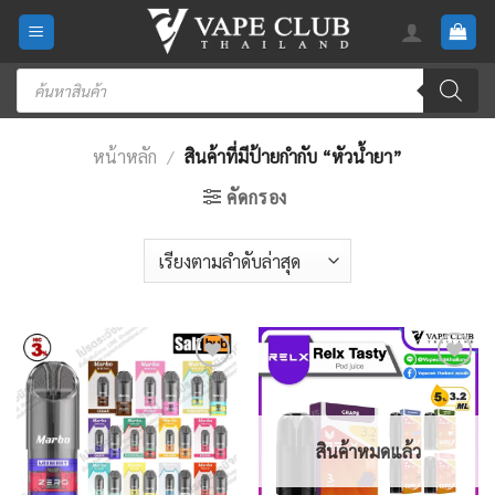
Skip
to
content
Products
search
หน้าหลัก
/
สินค้าที่มีป้ายกำกับ “หัวน้ำยา”
คัดกรอง
Add
Add
to
to
wishlist
wishlist
สินค้าหมดแล้ว