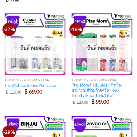
was:
is:
฿ 99.00.
฿ 79.00.
-37%
-18%
Add
Add
to
to
wishlist
wishlist
สินค้าหมดแล้ว
สินค้าหมดแล้ว
หัวพอตพร้อมน้ำยา (JUICE POD)
หัวพอตพร้อมน้ำยา (JUICE POD)
Play More Pod Juice (หัวน้ำยา
The Mist Ice Series Pod Juice
สามารถใช้ร่วมกับเครื่อง Relx
Original
Current
฿
69.00
฿
110.00
price
price
Infinity/Phantom/Lite)
was:
is:
Original
Current
฿
99.00
฿
120.00
฿ 110.00.
฿ 69.00.
price
price
was:
is:
฿ 120.00.
฿ 99.00.
-29%
Add
Add
to
to