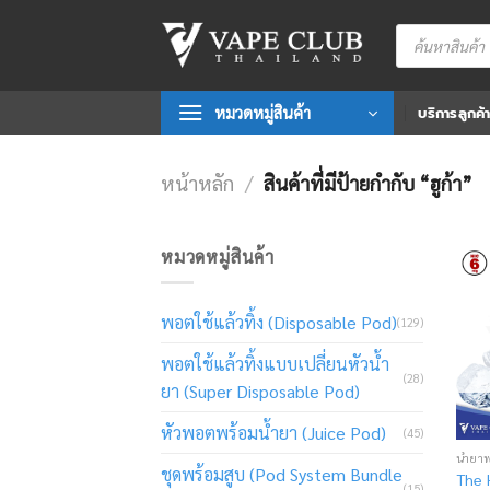
Skip
Products
to
search
content
หมวดหมู่สินค้า
บริการลูกค้
หน้าหลัก
/
สินค้าที่มีป้ายกำกับ “ฮูก้า”
หมวดหมู่สินค้า
พอตใช้แล้วทิ้ง (Disposable Pod)
(129)
พอตใช้แล้วทิ้งแบบเปลี่ยนหัวน้ำ
(28)
ยา (Super Disposable Pod)
หัวพอตพร้อมน้ำยา (Juice Pod)
(45)
น้ำยา
ชุดพร้อมสูบ (Pod System Bundle
The 
(15)