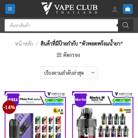
Skip
to
content
Products
search
หน้าหลัก
/
สินค้าที่มีป้ายกำกับ “หัวพอตพร้อมน้ำยา”
คัดกรอง
-14%
Add
Add
to
to
wishlist
wishlist