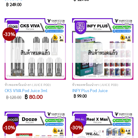
฿
249.00
-33%
Add
Add
to
to
wishlist
wishlist
สินค้าหมดแล้ว
สินค้าหมดแล้ว
หัวพอตพร้อมน้ำยา (JUICE POD)
หัวพอตพร้อมน้ำยา (JUICE POD)
CKS VIVA Pod Juice 3ml
INFY Plus Pod Juice
Original
Current
฿
80.00
฿
99.00
฿
120.00
price
price
was:
is:
฿ 120.00.
฿ 80.00.
-10%
-30%
Add
Add
to
to
wishlist
wishlist